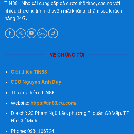
TIN88 - Nhà cái cung cấp cá cược thể thao, casino với
nhiều chương trình khuyến mãi khủng, chăm sóc khách
hàng 24/7.
VỀ CHÚNG TÔI
Giới thiệu TIN88
CEO Nguyen Anh Duy
Thương hiệu:
TIN88
Website:
https://tin88.eu.com/
Địa chỉ: 20 Phạm Ngũ Lão, phường 7, quận Gò Vấp, TP
Hồ Chí Minh
Phone: 0934106724