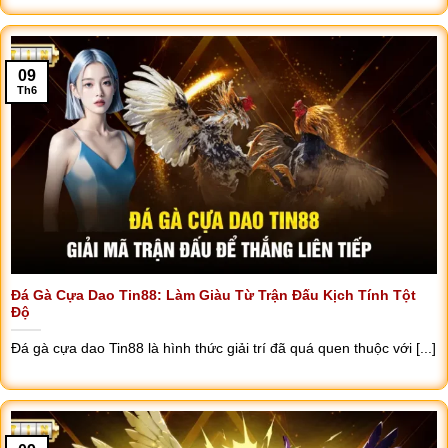
09
Th6
Đá Gà Cựa Dao Tin88: Làm Giàu Từ Trận Đấu Kịch Tính Tột
Độ
Đá gà cựa dao Tin88 là hình thức giải trí đã quá quen thuộc với [...]