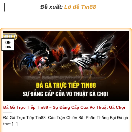
Đề xuất:
Lô đề Tin88
09
Th6
Đá Gà Trực Tiếp Tin88 – Sự Đẳng Cấp Của Võ Thuật Gà Chọi
Đá Gà Trực Tiếp Tin88: Các Trận Chiến Bất Phân Thắng Bại Đá gà
trực [...]