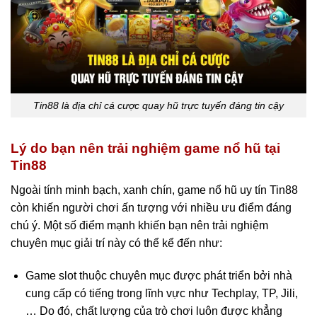
Tin88 là địa chỉ cá cược quay hũ trực tuyến đáng tin cậy
Lý do bạn nên trải nghiệm game nổ hũ tại
Tin88
Ngoài tính minh bạch, xanh chín, game nổ hũ uy tín Tin88
còn khiến người chơi ấn tượng với nhiều ưu điểm đáng
chú ý. Một số điểm mạnh khiến bạn nên trải nghiệm
chuyên mục giải trí này có thể kể đến như:
Game slot thuộc chuyên mục được phát triển bởi nhà
cung cấp có tiếng trong lĩnh vực như Techplay, TP, Jili,
… Do đó, chất lượng của trò chơi luôn được khẳng