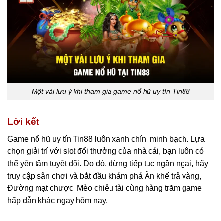
Một vài lưu ý khi tham gia game nổ hũ uy tín Tin88
Lời kết
Game nổ hũ uy tín Tin88 luôn xanh chín, minh bạch. Lựa
chọn giải trí với slot đổi thưởng của nhà cái, bạn luôn có
thể yên tâm tuyệt đối. Do đó, đừng tiếp tục ngần ngại, hãy
truy cập sân chơi và bắt đầu khám phá Ăn khế trả vàng,
Đường mạt chược, Mèo chiêu tài cùng hàng trăm game
hấp dẫn khác ngay hôm nay.