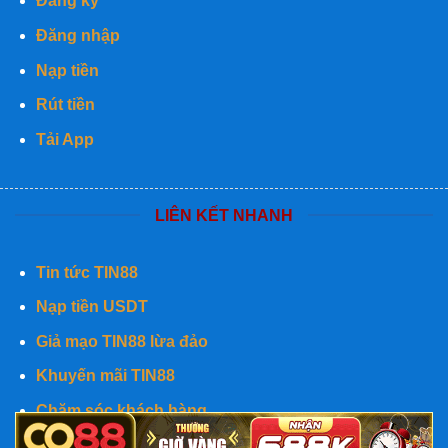
Đăng ký
Đăng nhập
Nạp tiền
Rút tiền
Tải App
LIÊN KẾT NHANH
Tin tức TIN88
Nạp tiền USDT
Giả mạo TIN88 lừa đảo
Khuyến mãi TIN88
Chăm sóc khách hàng