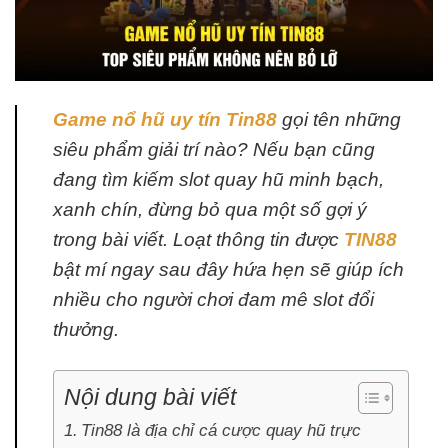
Game nổ hũ uy tín Tin88
gọi tên những
siêu phẩm giải trí nào? Nếu bạn cũng
đang tìm kiếm slot quay hũ minh bạch,
xanh chín, đừng bỏ qua một số gợi ý
trong bài viết. Loạt thông tin được
TIN88
bật mí ngay sau đây hứa hẹn sẽ giúp ích
nhiều cho người chơi đam mê slot đổi
thưởng.
Nội dung bài viết
Tin88 là địa chỉ cá cược quay hũ trực