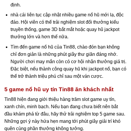
định.
nhà cái liên tục cập nhật nhiều game nổ hũ mới lạ, độc
đáo. Hội viên có thể trải nghiệm slot đổi thưởng kiểu
truyền thống, game 3D bắt mắt hoặc quay hũ jackpot
thưởng lớn và hơn thế nữa.
Tìm đến game nổ hũ của Tin88, chào đón bạn không
chỉ đơn giản là những phút giây thư giãn đáng nhớ.
Người chơi may mắn còn có cơ hội nhận thưởng giá trị.
Đặc biệt, nếu thành công quay hũ khi jackpot nổ, bạn có
thể trở thành triệu phú chỉ sau một ván cược.
5 game nổ hũ uy tín Tin88 ăn khách nhất
Tin88 hiện đang giới thiệu hàng trăm slot game uy tín,
xanh chín, minh bạch. Nếu bạn đang chưa biết nên bắt
đầu khám phá từ đâu, hãy thử trải nghiệm top 5 game sau.
Những gợi ý này hứa hẹn mang tới phút giây giải trí khó
quên cùng phần thưởng không tưởng.