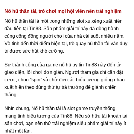
Nổ hũ thần tài, trò chơi mọi hội viên nên trải nghiệm
Nổ hũ thần tài là một trong những slot xu xèng xuất hiện
đầu tiên tại Tin88. Sản phẩm giải trí này đã đồng hành
cùng cộng đồng người chơi của nhà cái suốt nhiều năm.
Và tính đến thời điểm hiện tại, trò quay hũ thần tài vẫn duy
trì được sức hút khó cưỡng.
Sự thành công của game nổ hũ uy tín Tin88 này đến từ
giao diện, lối chơi đơn giản. Người tham gia chỉ cần đặt
cược, chọn “spin” và chờ đợi các biểu tượng giống nhau
xuất hiện theo đúng thứ tự trả thưởng để giành chiến
thắng.
Nhìn chung, Nổ hũ thần tài là slot game truyền thống,
mang tính biểu tượng của Tin88. Nếu sở hữu tài khoản tại
sân chơi, bạn nên thử trải nghiệm siêu phẩm giải trí này ít
nhất một lần.