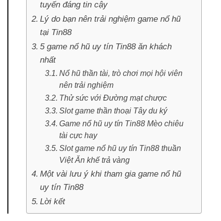
tuyến đáng tin cậy
Lý do bạn nên trải nghiệm game nổ hũ
tại Tin88
5 game nổ hũ uy tín Tin88 ăn khách
nhất
Nổ hũ thần tài, trò chơi mọi hội viên
nên trải nghiệm
Thử sức với Đường mạt chược
Slot game thần thoại Tây du ký
Game nổ hũ uy tín Tin88 Mèo chiêu
tài cực hay
Slot game nổ hũ uy tín Tin88 thuần
Việt Ăn khế trả vàng
Một vài lưu ý khi tham gia game nổ hũ
uy tín Tin88
Lời kết