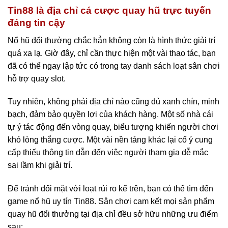
Tin88 là địa chỉ cá cược quay hũ trực tuyến
đáng tin cậy
Nổ hũ đổi thưởng chắc hẳn không còn là hình thức giải trí
quá xa lạ. Giờ đây, chỉ cần thực hiện một vài thao tác, bạn
đã có thể ngay lập tức có trong tay danh sách loạt sân chơi
hỗ trợ quay slot.
Tuy nhiên, không phải địa chỉ nào cũng đủ xanh chín, minh
bạch, đảm bảo quyền lợi của khách hàng. Một số nhà cái
tự ý tác động đến vòng quay, biểu tượng khiến người chơi
khó lòng thắng cược. Một vài nền tảng khác lại cố ý cung
cấp thiếu thông tin dẫn đến việc người tham gia dễ mắc
sai lầm khi giải trí.
Để tránh đối mặt với loạt rủi ro kể trên, bạn có thể tìm đến
game nổ hũ uy tín Tin88. Sân chơi cam kết mọi sản phẩm
quay hũ đổi thưởng tại địa chỉ đều sở hữu những ưu điểm
sau: