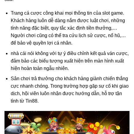
Trang cá cược công khai mọi thông tin của slot game.
Khách hàng luôn dễ dàng nắm được luật chơi, những
tính năng đặc biệt, quy tắc xác định tiền thưởng,…
Người chơi cũng có thể tra cứu lịch sử cược, nổ hũ,…
để bảo vệ quyền lợi cá nhân.
nhà cái nói không với tự ý điều chỉnh kết quả ván cược,
đảm bảo các biểu tượng xuất hiện trên màn hình xuất
hiện hoàn toàn ngẫu nhiên.
Sân chơi trả thưởng cho khách hàng giành chiến thắng
cực nhanh chóng. Trong trường hợp gặp sự cố khi giao
dịch, hội viên luôn nhận được hướng dẫn, hỗ trợ tận
tình từ Tin88.