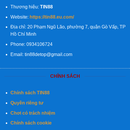
Thương hiệu:
TIN88
Website:
https://tin88.eu.com/
Địa chỉ: 20 Phạm Ngũ Lão, phường 7, quận Gò Vấp, TP
Hồ Chí Minh
Phone: 0934106724
Email:
tin88detop@gmail.com
CHÍNH SÁCH
Chính sách TIN88
Quyền riêng tư
Chơi có trách nhiệm
Chính sách cookie